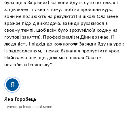
була ще в 3х різних) всі вони йдуть суто по темах і
зацікавлені тільки в тому, щоб ви пройшли курс,
вони не працюють на результат! В школі Ола мене
вражає підхід викладача, завжди рухаємося в
своєму темпі, щоб всім було зрозуміло(я ходжу на
групові заняття). Професіоналізм Діни вражає, її
людяність і підхід до кожного❤️ Завжди йду на урок
із задоволенням, і немає бажання пропустити урок.
Найголовніше, що дала мені школа Ола це
полюбити іспанську."
Яна Горобець
- учениця іспанської мови