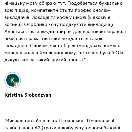
німецьку мову обираю тут. Подобається буквально
все: підхід, компетентність та професіоналізм
викладачів, локація та кафе у школі (у якому є
котики)! Особливо хочу подякувати викладачці
Анастасії, яка завжди обирає для нас цікаві вправи, і
німецька граматика вже не здається такою
складною. Словом, якщо б рекомендувала комусь
мовну школу в Хмельницькому, це точно була б Ola,
дякую вам за такий крутий проєкт."
Kristina Slobodzyan
"Вивчаю онлайн в школі іспанську . Починала зі
слабенького A2 (трохи вокабуляру, основи базової