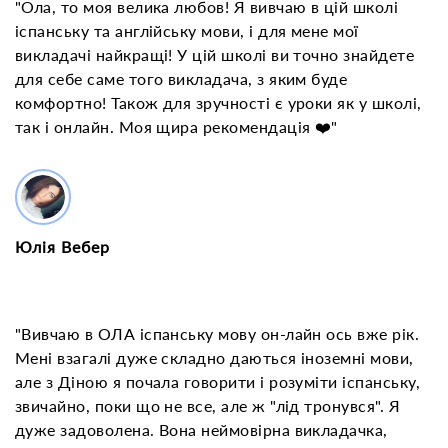
"Ола, то моя велика любов! Я вивчаю в цій школі
іспанську та англійську мови, і для мене мої
викладачі найкращі! У цій школі ви точно знайдете
для себе саме того викладача, з яким буде
комфортно! Також для зручності є уроки як у школі,
так і онлайн. Моя щира рекомендація ❤️"
Юлія Вебер
"Вивчаю в ОЛА іспанську мову он-лайн ось вже рік.
Мені взагалі дуже складно даються іноземні мови,
але з Діною я почала говорити і розуміти іспанську,
звичайно, поки що не все, але ж "лід тронувся". Я
дуже задоволена. Вона неймовірна викладачка,