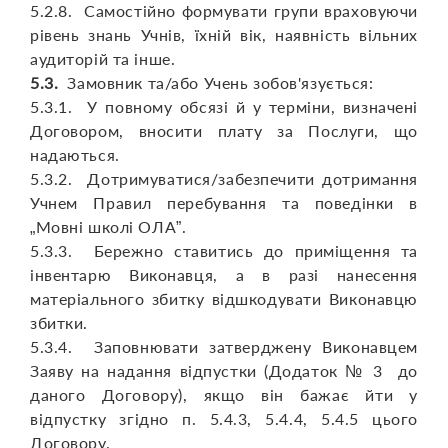
5.2.8. Самостійно формувати групи враховуючи
рівень знань Учнів, їхній вік, наявність вільних
аудиторій та інше.
5.3.
Замовник та/або Учень зобов'язується:
5.3.1. У повному обсязі й у терміни, визначені
Договором, вносити плату за Послуги, що
надаються.
5.3.2. Дотримуватися/забезпечити дотримання
Учнем Правил перебування та поведінки в
„Мовні школі ОЛА”.
5.3.3. Бережно ставитись до приміщення та
інвентарю Виконавця, а в разі нанесення
матеріального збитку відшкодувати Виконавцю
збитки.
5.3.4. Заповнювати затверджену Виконавцем
Заяву на надання відпустки (Додаток № 3 до
даного Договору), якщо він бажає йти у
відпустку згідно п. 5.4.3, 5.4.4, 5.4.5 цього
Договору.