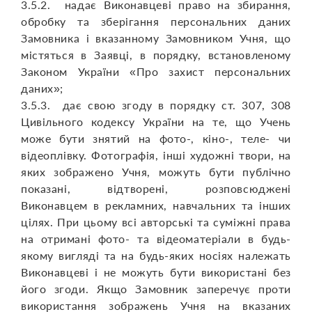
3.5.2. надає Виконавцеві право на збирання,
обробку та зберігання персональних даних
Замовника і вказанному Замовником Учня, що
містяться в Заявці, в порядку, встановленому
Законом України «Про захист персональних
даних»;
3.5.3. дає свою згоду в порядку ст. 307, 308
Цивільного кодексу України на те, що Учень
може бути знятий на фото-, кіно-, теле- чи
відеоплівку. Фотографія, інші художні твори, на
яких зображено Учня, можуть бути публічно
показані, відтворені, розповсюджені
Виконавцем в рекламних, навчальних та інших
цілях. При цьому всі авторські та суміжні права
на отримані фото- та відеоматеріали в будь-
якому вигляді та на будь-яких носіях належать
Виконавцеві і не можуть бути використані без
його згоди. Якщо Замовник заперечує проти
використання зображень Учня на вказаних