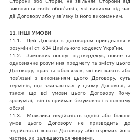
Сторони або Сторін, не звільняє Сторони від
виконання своїх обов’язків, які виникли під час
дії Договору або у зв’язку із його виконанням.
11. ІНШІ УМОВИ
11.1. Цей Договір є договором приєднання в
розумінні ст. 634 Цивільного кодексу України.
11.2. Замовник послуг підтверджує, повне та
однозначне розуміння предмету та змісту цього
Договору, прав та обов’язків, які витікають або
пов’язані з виконанням цього Договору, суть
термінів, що вживаються у цьому Договорі, а
також що всі умови цього Договору йому
зрозумілі, він їх приймає безумовно і в повному
обсязі.
11.3. Можлива недійсність однієї або більше
умов цього Договору не призводить до
недійсності всього Договору або окремих його
частин, які залишаються чинними.