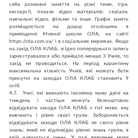
себе розмовні заняття на різні теми, ігри,
екскурсії, покази відео матеріалів: серіали,
навчальні відео, фільми та інше. Графік занять
розміщуються на дошці оголошень в
приміщенні Мовної школи ОЛА, на сайті
https://ola.com.ua/ і в соціальних мережах. Якщо
на захід ОЛА КЛАБ, згідно попереднього запису
зареєструвалося або прийшло менше 3 Учнів, то
захід не проводиться. На період карантину
максимальна кількість Учнів, які можуть бути
присутні на заходах ОЛА КЛАБ становить 9
осіб.
4.7. Учні, які вивчають іноземну мову двічі на
тиждень і частіше можуть безкоштовно
відвідувати заходи ОЛА КЛАБ з тієї мови, яку
вивчають і рівня своєї групи. Забороняється
відвідувати заходи ОЛА КЛАБ не свого рівня
знань: який не відповідає рівню знань групи, в
якій навчається учень. У разі вивчення мови