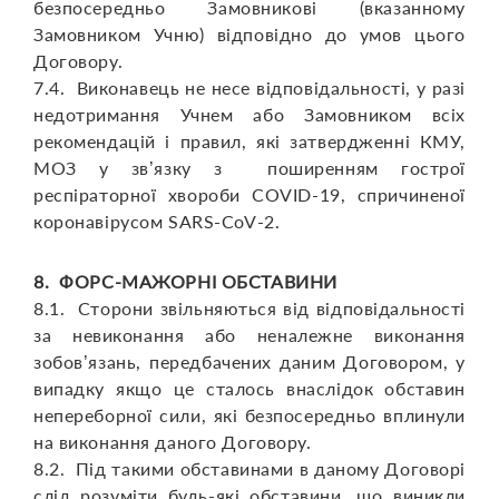
безпосередньо Замовникові (вказанному
Замовником Учню) відповідно до умов цього
Договору.
7.4. Виконавець не несе відповідальності, у разі
недотримання Учнем або Замовником всіх
рекомендацій і правил, які затвердженні КМУ,
МОЗ у зв’язку з поширенням гострої
респіраторної хвороби COVID-19, спричиненої
коронавірусом SARS-CoV-2.
8. ФОРС-МАЖОРНІ ОБСТАВИНИ
8.1. Сторони звільняються від відповідальності
за невиконання або неналежне виконання
зобов’язань, передбачених даним Договором, у
випадку якщо це сталось внаслідок обставин
непереборної сили, які безпосередньо вплинули
на виконання даного Договору.
8.2. Під такими обставинами в даному Договорі
слід розуміти будь-які обставини, що виникли