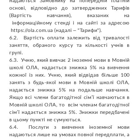
надаються Замовнику на попередній платній
основі, відповідно до затверджених Тарифів
(Вартість навчання), вказаних на
інформаційному стенді і на сайті за адресою
https://ola.com.ua (надалі – "Тарифи").
6.2. Вартість оплати залежить від тривалості
заняття, обраного курсу та кількості учнів в
групі.
6.3. Учню, який вивчає 2 іноземні мови в Мовній
школі ОЛА, надається знижка 5% на вивчення
кожної із них. Учню, який відвідав більше 100
занять з будь-якої мови в Мовній школі ОЛА,
надається знижка 5% на подальше навчання.
Якщо всі члени багатодітної сім’ї навчаються в
Мовній школі ОЛА, то всім членам багатодітної
сім’ї надається знижка 5%. Знижки передбачені
в цьому пункті не сумуються.
6.4. Послуги з вивчення іноземної мови
надаються лише на умовах повної передплати, а