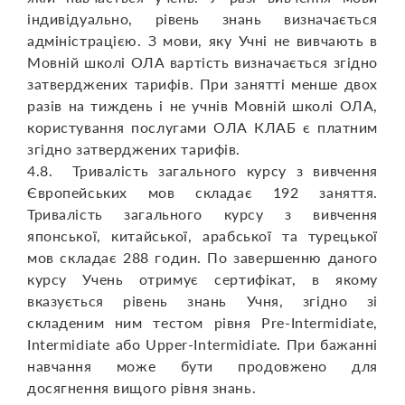
індивідуально, рівень знань визначається
адміністрацією. З мови, яку Учні не вивчають в
Мовній школі ОЛА вартість визначається згідно
затверджених тарифів. При занятті менше двох
разів на тиждень і не учнів Мовній школі ОЛА,
користування послугами ОЛА КЛАБ є платним
згідно затверджених тарифів.
4.8. Тривалість загального курсу з вивчення
Європейських мов складає 192 заняття.
Тривалість загального курсу з вивчення
японської, китайської, арабської та турецької
мов складає 288 годин. По завершенню даного
курсу Учень отримує сертифікат, в якому
вказується рівень знань Учня, згідно зі
складеним ним тестом рівня Pre-Іntermidiate,
Intermidiate або Upper-Іntermidiate. При бажанні
навчання може бути продовжено для
досягнення вищого рівня знань.