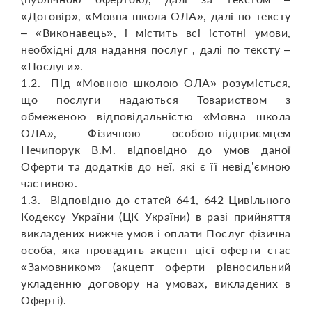
«Договір», «Мовна школа ОЛА», далі по тексту
– «Виконавець», і містить всі істотні умови,
необхідні для надання послуг , далі по тексту –
«Послуги».
1.2. Під «Мовною школою ОЛА» розуміється,
що послуги надаються Товариством з
обмеженою відповідальністю «Мовна школа
ОЛА», Фізичною особою-підприємцем
Нечипорук В.М. відповідно до умов даної
Оферти та додатків до неї, які є її невід’ємною
частиною.
1.3. Відповідно до статей 641, 642 Цивільного
Кодексу України (ЦК України) в разі прийняття
викладених нижче умов і оплати Послуг фізична
особа, яка провадить акцепт цієї оферти стає
«Замовником» (акцепт оферти рівносильний
укладенню договору на умовах, викладених в
Оферті).