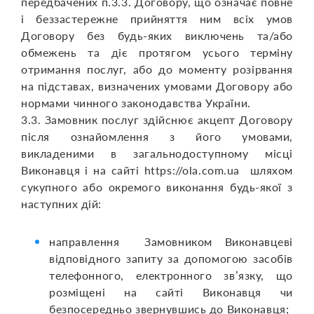
передбачених п.3.3. Договору, що означає повне
і беззастережне прийняття ним всіх умов
Договору без будь-яких виключень та/або
обмежень та діє протягом усього терміну
отримання послуг, або до моменту розірвання
на підставах, визначених умовами Договору або
нормами чинного законодавства України.
3.3. Замовник послуг здійснює акцепт Договору
після ознайомлення з його умовами,
викладеними в загальнодоступному місці
Виконавця і на сайті https://ola.com.ua шляхом
сукупного або окремого виконання будь-якої з
наступних дій:
направлення Замовником Виконавцеві
відповідного запиту за допомогою засобів
телефонного, електронного зв’язку, що
розміщені на сайті Виконавця чи
безпосередньо звернувшись до Виконавця;